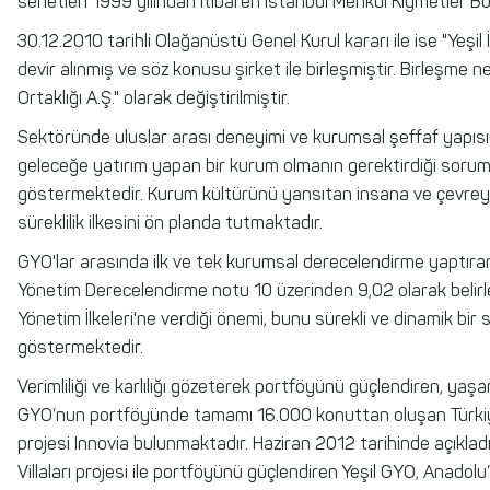
senetleri 1999 yılından itibaren İstanbul Menkul Kıymetler B
30.12.2010 tarihli Olağanüstü Genel Kurul kararı ile ise "Yeşi
devir alınmış ve söz konusu şirket ile birleşmiştir. Birleşme n
Ortaklığı A.Ş." olarak değiştirilmiştir.
Sektöründe uluslar arası deneyimi ve kurumsal şeffaf yapısıyl
geleceğe yatırım yapan bir kurum olmanın gerektirdiği sorum
göstermektedir. Kurum kültürünü yansıtan insana ve çevreye
süreklilik ilkesini ön planda tutmaktadır.
GYO'lar arasında ilk ve tek kurumsal derecelendirme yaptıra
Yönetim Derecelendirme notu 10 üzerinden 9,02 olarak belirle
Yönetim İlkeleri'ne verdiği önemi, bunu sürekli ve dinamik bir 
göstermektedir.
Verimliliği ve karlılığı gözeterek portföyünü güçlendiren, yaş
GYO’nun portföyünde tamamı 16.000 konuttan oluşan Türkiye
projesi Innovia bulunmaktadır. Haziran 2012 tarihinde açıkladı
Villaları projesi ile portföyünü güçlendiren Yeşil GYO, Anadol