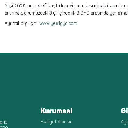
Yeşil GYO’nun hedefi başta Innovia markası olmak üzere bund
artırmak, önümüzdeki 3 yıl içinde ilk 3 GYO arasında yer almak
Ayrıntılı bilgi için :
www.yesilgyo.com
Kurumsal
Gi
Faaliyet Alanları
Ayd
o:15