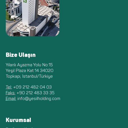
Bize Ulaşın
Yılanlı Ayazma Yolu No:15
Yeşil Plaza Kat:14 34020
Topkapı, İstanbul/Türkiye
Tel:
+09 212 482 04 03
Faks:
+90 212 483 33 35
Email:
info@yesilholding.com
Kurumsal